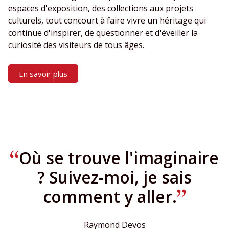
espaces d'exposition, des collections aux projets
culturels, tout concourt à faire vivre un héritage qui
continue d'inspirer, de questionner et d'éveiller la
curiosité des visiteurs de tous âges.
En savoir plus
Où se trouve l'imaginaire
Créer, ce n'est pas
difficile, c'est mystérieux.
? Suivez-moi, je sais
comment y aller.
Raymond Devos
Raymond Devos